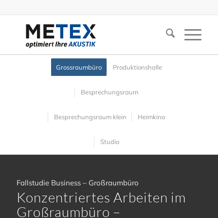
Grossraumbüro
Produktionshalle
Besprechungsraum
Besprechungsraum klein
Heimkino
Studio
Fallstudie Business – Großraumbüro
Konzentriertes Arbeiten im
Großraumbüro –