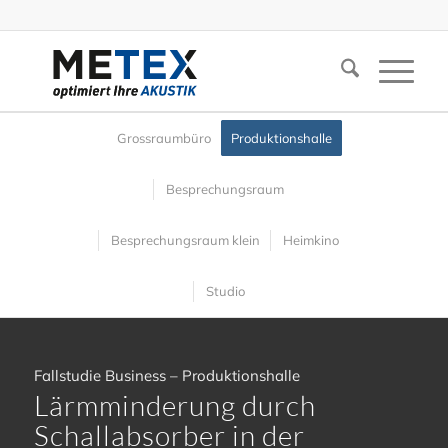
Grossraumbüro
Produktionshalle
Besprechungsraum
Besprechungsraum klein
Heimkino
Studio
Fallstudie Business – Produktionshalle
Lärmminderung durch
Schallabsorber in der